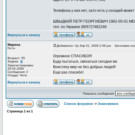
Телефона у них нет, зато есть у соседей может 
ШВЫДКИЙ ПЕТР ГЕОРГИЕВИЧ 1962-05-01 МЕ
тел. по Украине (8057)7482246
Вернуться к началу
Марина
Добавлено: Ср Апр 01, 2009 2:56 pm
Заголовок соо
Гость
Огромное СПАСИБО!!!
Возраст: 55
Буду пытаться, связаться сегодня же.
Зодиак:
Зарегистрирован:
Воистину мир не без добрых людей!
29.03.2009
Сообщения: 2
Еще раз спасибо!
Откуда: Чита
Вернуться к началу
Показать сообщения:
Список форумов
->
Знакомимся
Страница
1
из
1