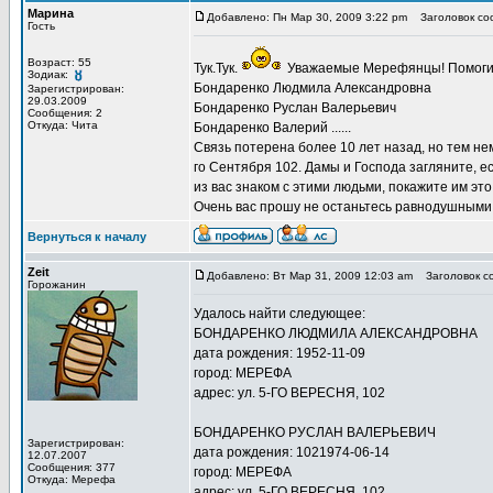
Марина
Добавлено: Пн Мар 30, 2009 3:22 pm
Заголовок соо
Гость
Возраст: 55
Тук.Тук.
Уважаемые Мерефянцы! Помогит
Зодиак:
Бондаренко Людмила Александровна
Зарегистрирован:
29.03.2009
Бондаренко Руслан Валерьевич
Сообщения: 2
Откуда: Чита
Бондаренко Валерий ......
Связь потерена более 10 лет назад, но тем не
го Сентября 102. Дамы и Господа загляните, е
из вас знаком с этими людьми, покажите им эт
Очень вас прошу не останьтесь равнодушными
Вернуться к началу
Zeit
Добавлено: Вт Мар 31, 2009 12:03 am
Заголовок с
Горожанин
Удалось найти следующее:
БОНДАРЕНКО ЛЮДМИЛА АЛЕКСАНДРОВНА
дата рождения: 1952-11-09
город: МЕРЕФА
адрес: ул. 5-ГО ВЕРЕСНЯ, 102
БОНДАРЕНКО РУСЛАН ВАЛЕРЬЕВИЧ
Зарегистрирован:
дата рождения: 1021974-06-14
12.07.2007
Сообщения: 377
город: МЕРЕФА
Откуда: Мерефа
адрес: ул. 5-ГО ВЕРЕСНЯ, 102