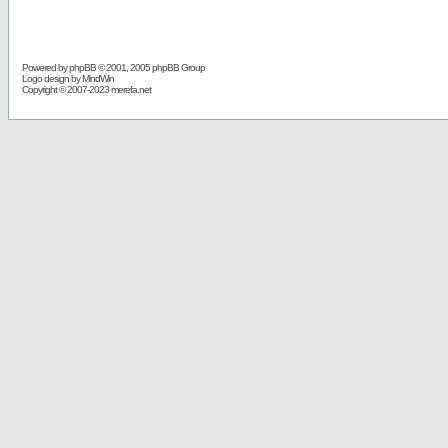
Powered by
phpBB
© 2001, 2005 phpBB Group
Logo design by MindWin
Copyright © 2007-2023 merefa.net