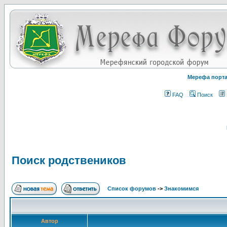
Мерефа порт
FAQ
Поиск
Поиск родствеников
Список форумов
->
Знакомимся
Автор