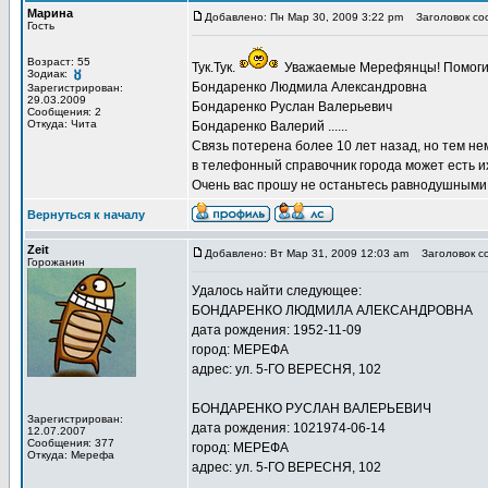
Марина
Добавлено: Пн Мар 30, 2009 3:22 pm
Заголовок соо
Гость
Возраст: 55
Тук.Тук.
Уважаемые Мерефянцы! Помогит
Зодиак:
Бондаренко Людмила Александровна
Зарегистрирован:
29.03.2009
Бондаренко Руслан Валерьевич
Сообщения: 2
Откуда: Чита
Бондаренко Валерий ......
Связь потерена более 10 лет назад, но тем не
в телефонный справочник города может есть их
Очень вас прошу не останьтесь равнодушными
Вернуться к началу
Zeit
Добавлено: Вт Мар 31, 2009 12:03 am
Заголовок с
Горожанин
Удалось найти следующее:
БОНДАРЕНКО ЛЮДМИЛА АЛЕКСАНДРОВНА
дата рождения: 1952-11-09
город: МЕРЕФА
адрес: ул. 5-ГО ВЕРЕСНЯ, 102
БОНДАРЕНКО РУСЛАН ВАЛЕРЬЕВИЧ
Зарегистрирован:
дата рождения: 1021974-06-14
12.07.2007
Сообщения: 377
город: МЕРЕФА
Откуда: Мерефа
адрес: ул. 5-ГО ВЕРЕСНЯ, 102