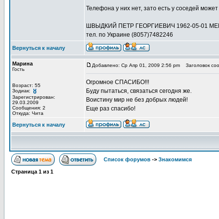
Телефона у них нет, зато есть у соседей может 
ШВЫДКИЙ ПЕТР ГЕОРГИЕВИЧ 1962-05-01 МЕ
тел. по Украине (8057)7482246
Вернуться к началу
Марина
Добавлено: Ср Апр 01, 2009 2:56 pm
Заголовок соо
Гость
Огромное СПАСИБО!!!
Возраст: 55
Буду пытаться, связаться сегодня же.
Зодиак:
Зарегистрирован:
Воистину мир не без добрых людей!
29.03.2009
Сообщения: 2
Еще раз спасибо!
Откуда: Чита
Вернуться к началу
Список форумов
->
Знакомимся
Страница
1
из
1