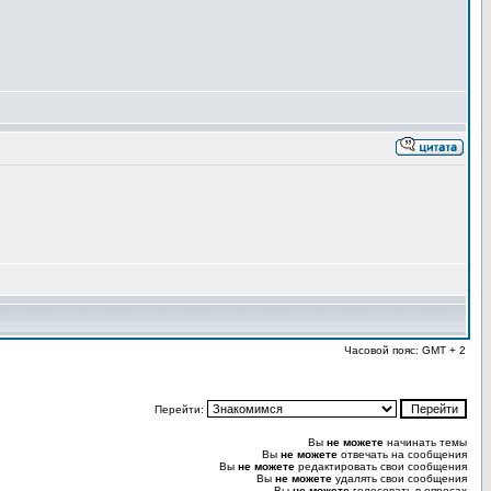
Часовой пояс: GMT + 2
Перейти:
Вы
не можете
начинать темы
Вы
не можете
отвечать на сообщения
Вы
не можете
редактировать свои сообщения
Вы
не можете
удалять свои сообщения
Вы
не можете
голосовать в опросах