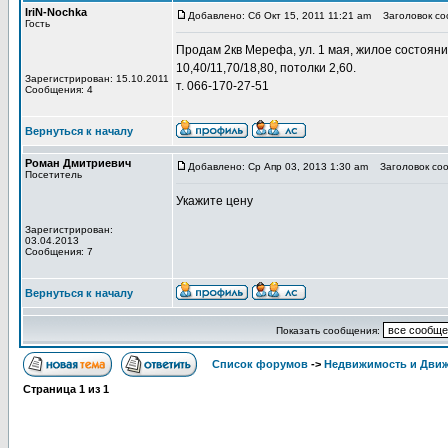
IriN-Nochka
Добавлено: Сб Окт 15, 2011 11:21 am
Заголовок соо
Гость
Продам 2кв Мерефа, ул. 1 мая, жилое состояние 
10,40/11,70/18,80, потолки 2,60.
Зарегистрирован: 15.10.2011
т. 066-170-27-51
Сообщения: 4
Вернуться к началу
Роман Дмитриевич
Добавлено: Ср Апр 03, 2013 1:30 am
Заголовок соо
Посетитель
Укажите цену
Зарегистрирован:
03.04.2013
Сообщения: 7
Вернуться к началу
Показать сообщения:
Список форумов
->
Недвижимость и Дви
Страница
1
из
1