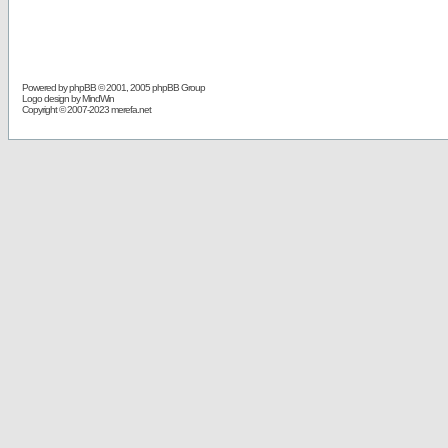
Powered by
phpBB
© 2001, 2005 phpBB Group
Logo design by MindWin
Copyright © 2007-2023 merefa.net