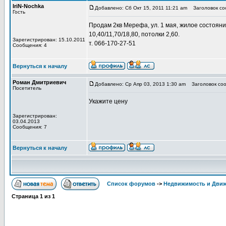
IriN-Nochka
Добавлено: Сб Окт 15, 2011 11:21 am
Заголовок соо
Гость
Продам 2кв Мерефа, ул. 1 мая, жилое состояние 
10,40/11,70/18,80, потолки 2,60.
Зарегистрирован: 15.10.2011
т. 066-170-27-51
Сообщения: 4
Вернуться к началу
Роман Дмитриевич
Добавлено: Ср Апр 03, 2013 1:30 am
Заголовок соо
Посетитель
Укажите цену
Зарегистрирован:
03.04.2013
Сообщения: 7
Вернуться к началу
Список форумов
->
Недвижимость и Дви
Страница
1
из
1