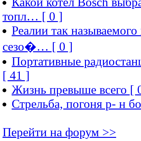
Какой котел Bosch выбра
топл… [ 0 ]
Реалии так называемого
сезо�… [ 0 ]
Портативные радиостанц
[ 41 ]
Жизнь превыше всего [ 0
Стрельба, погоня р- н бо
Перейти на форум >>