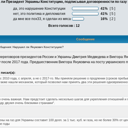
ли Президент Украины Конституцию, подписывая договоренности по газу
да, это нарушение Конституции
41%
[ 5 ]
нет, это политика и дипломатия
41%
[ 5 ]
да мне все пох33, я сделан из мяса
16%
[ 2 ]
Всего голосов : 12
Сообщение
бщения: Нарушил ли Янукович Конституцию?
 переговоров президентов России и Украины Дмитрия Медведева и Виктора 
 после 2017 года. Предшественник Виктора Януковича на посту украинского
писал(а):
 2010 года, с апреля, а не с 2017-го. Мы приняли решение о продлении (сроков пребы
а также нашли механизм, который позволил нам принять два эти решения одновременно.
о очень важная. Нам предстоит сделать несколько шагов для укрепления отношений и 
ду двумя очень близкими странами".
ны на газ для Украины составит 100 долл. за 1 тыс. куб. м газа, но не более 30% от ц
ие годы