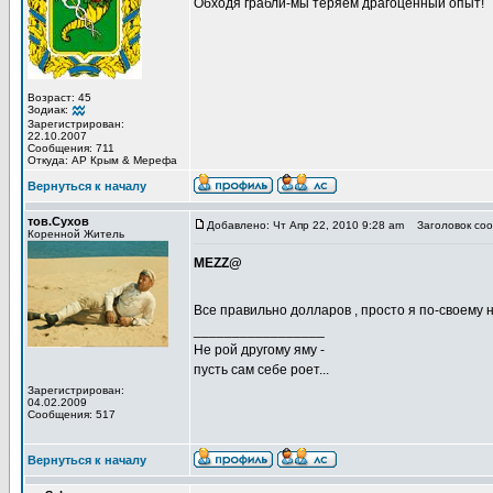
Обходя грабли-мы теряем драгоценный опыт!
Возраст: 45
Зодиак:
Зарегистрирован:
22.10.2007
Сообщения: 711
Откуда: АР Крым & Мерефа
Вернуться к началу
тов.Сухов
Добавлено: Чт Апр 22, 2010 9:28 am
Заголовок соо
Коренной Житель
MEZZ@
Все правильно долларов , просто я по-своему н
_________________
Не рой другому яму -
пусть сам себе роет...
Зарегистрирован:
04.02.2009
Сообщения: 517
Вернуться к началу