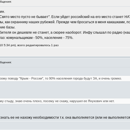
бщения:
ин.
Свято место пусто не бывает". Если уйдет российский на его место станет НА
мы, как охраннику наших рубежей. Прежде чем бросаться в меня какашками, п
ние базы.
ребителя он дешевле не станет, а скорее наоборот. Инфу слышал по радио (н
аз: комунальщикам - 50%, население - 75%.
10 5:34 pm), всего редактировалось 1 раз
бщения:
ому поводу "Крым - России", то 90% населения города будут ЗА, и очень громко.
му стыду, знаю очень плохо, посему не скажу, нарушил ее Янукович или нет.
знать ее не нахожу необходимости т.к. она выполняется (или не выполняется