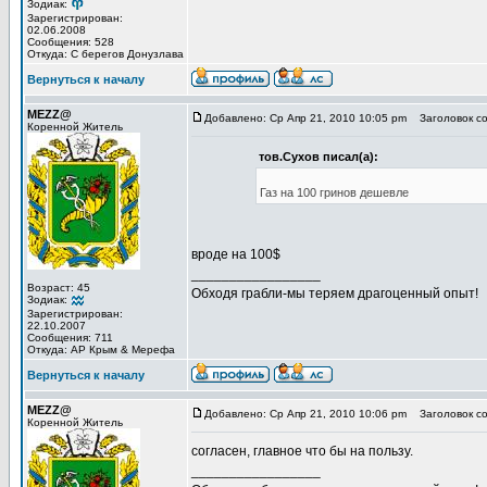
Зодиак:
Зарегистрирован:
02.06.2008
Сообщения: 528
Откуда: С берегов Донузлава
Вернуться к началу
MEZZ@
Добавлено: Ср Апр 21, 2010 10:05 pm
Заголовок со
Коренной Житель
тов.Сухов писал(а):
Газ на 100 гринов дешевле
вроде на 100$
_________________
Возраст: 45
Обходя грабли-мы теряем драгоценный опыт!
Зодиак:
Зарегистрирован:
22.10.2007
Сообщения: 711
Откуда: АР Крым & Мерефа
Вернуться к началу
MEZZ@
Добавлено: Ср Апр 21, 2010 10:06 pm
Заголовок со
Коренной Житель
согласен, главное что бы на пользу.
_________________