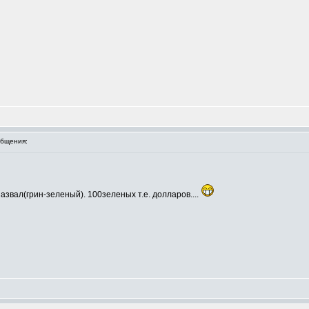
бщения:
азвал(грин-зеленый). 100зеленых т.е. долларов....