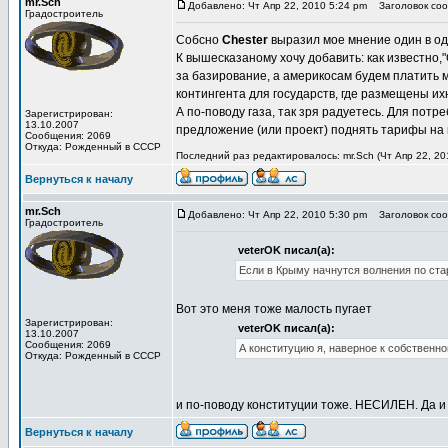
mr.Sch
Добавлено: Чт Апр 22, 2010 5:24 pm
Заголовок соо
Градостроитель
Собсно
Chester
выразил мое мнение один в од
К вышесказаному хочу добавить: как известно,"
за базирование, а америкосам будем платить 
контингента для государств, где размещены их
А по-поводу газа, так зря радуетесь. Для пот
Зарегистрирован:
13.10.2007
предложение (или проект) поднять тарифы на г
Сообщения: 2069
Откуда: Рожденный в СССР
Последний раз редактировалось: mr.Sch (Чт Апр 22, 20
Вернуться к началу
mr.Sch
Добавлено: Чт Апр 22, 2010 5:30 pm
Заголовок соо
Градостроитель
veterOK писал(а):
Если в Крыму начнутся волнения по стар
Вот это меня тоже малость пугает
Зарегистрирован:
veterOK писал(а):
13.10.2007
Сообщения: 2069
А конституцию я, наверное к собственно
Откуда: Рожденный в СССР
и по-поводу конституции тоже. НЕСИЛЕН. Да и 
Вернуться к началу