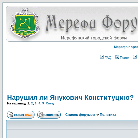
Мерефа порт
FAQ
Поиск
Нарушил ли Янукович Конституцию?
На страницу
1
,
2
,
3
,
4
,
5
След.
Список форумов
->
Политика