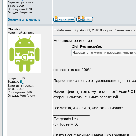
Зарегистрирован:
24.05.2009
Сообщения: 873
Откуда: Мерефа
Вернуться к началу
Chester
Добавлено: Ср Апр 21, 2010 8:49 pm
Заголовок соо
Коренной Житель
Мое скромное мнение:
Zloj_Pes писал(а):
Нарушить-то может и нарушил, конституц
согласен на все 100%
Возраст: 39
Первое впечатление от уменьшения цен на газ
Зодиак:
Зарегистрирован:
18.07.2007
Насчет флота, а он кому-то мешает? Если ЧФ Р
Сообщения: 746
Откуда: Merefa city
стороны считаю не шибко вероятной.
Возможно, я конечно, жестоко ошибаюсь
_________________
Everybody lies...
(с) House M.D.
Oh my God, they killed Kenny! ...You bastards!