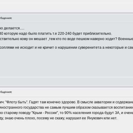
бщения:
о делается.....
40 которую надо было платить т.е 220-240 будет приблизительно.
ствительно кому он мешает ,тем кто по воде пешком наверно ходит? Военные
 соплями не исходит и не кричит о нарушении суверенитета а некоторые и са
бщения:
вич: "Флоту быть". Гадят там конечно здорово. В смысле акватории и содержа
иностранного государства не самым лучшим образом сказывается воспитании 
о старому поводу "Крым - России", то 90% населения города будут ЗА, и очень
у, знаю очень плохо, посему не скажу, нарушил ее Янукович или нет.