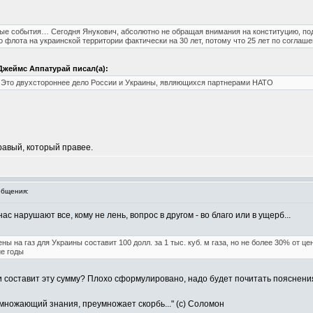
ые события… Сегодня Янукович, абсолютно не обращая внимания на конституцию, по
лота на украинской территории фактически на 30 лет, потому что 25 лет по соглашен
жеймс Аппатурай писал(а):
 Это двухстороннее дело России и Украины, являющихся партнерами НАТО
правый, который правее.
бщения:
с нарушают все, кому не лень, вопрос в другом - во благо или в ущерб...
ны на газ для Украины составит 100 долл. за 1 тыс. куб. м газа, но не более 30% от ц
ие годы
или составит эту сумму? Плохо сформулировано, надо будет почитать пояснени
умножающий знания, преумножает скорбь..." (с) Соломон