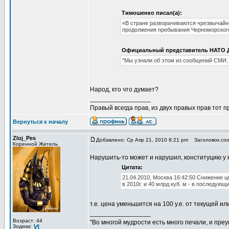
Тимошенко писал(а):
«В стране разворачиваются чрезвычайн
продолжения пребывания Черноморского ф
Официальный представитель НАТО Д
"Мы узнали об этом из сообщений СМИ.
Народ, кто что думает?
_________________
Правый всегда прав, из двух правых прав тот 
Вернуться к началу
Zloj_Pes
Добавлено: Ср Апр 21, 2010 8:21 pm
Заголовок соо
Коренной Житель
Нарушить-то может и нарушил, конституцию у на
Цитата:
21.04.2010, Москва 16:42:50 Снижение це
в 2010г. и 40 млрд куб. м - в последующ
т.е. цена уменьшится на 100 у.е. от текущей 
_________________
Возраст: 44
"Во многой мудрости есть много печали, и пре
Зодиак: