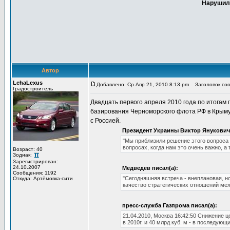
Нарушил 
Автор
LehaLexus
Добавлено: Ср Апр 21, 2010 8:13 pm
Заголовок соо
Градостроитель
Двадцать первого апреля 2010 года по итогам
базирования Черноморского флота РФ в Крыму
с Россией.
Президент Украины Виктор Янукович 
"Мы приблизили решение этого вопроса с
вопросах, когда нам это очень важно, 
Возраст: 40
Зодиак:
Зарегистрирован:
24.10.2007
Медведев писал(а):
Сообщения: 1192
"Сегодняшняя встреча - внеплановая, н
Откуда: Артёмовка-сити
качество стратегических отношений меж
пресс-служба Газпрома писал(а):
21.04.2010, Москва 16:42:50 Снижение це
в 2010г. и 40 млрд куб. м - в последующ