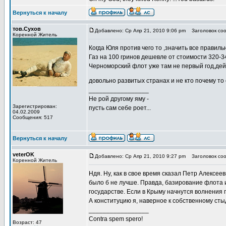
Вернуться к началу
тов.Сухов
Добавлено: Ср Апр 21, 2010 9:06 pm
Заголовок соо
Коренной Житель
Когда Юля против чего то ,значить все правильн
Газ на 100 гринов дешевле от стоимости 320-3
Черноморский флот уже там не первый год,дей
довольно развитых странах и не кто почему то
_________________
Не рой другому яму -
Зарегистрирован:
пусть сам себе роет...
04.02.2009
Сообщения: 517
Вернуться к началу
veterOK
Добавлено: Ср Апр 21, 2010 9:27 pm
Заголовок соо
Коренной Житель
Ндя. Ну, как в свое время сказал Петр Алексее
было б не лучше. Правда, базирование флота 
государстве. Если в Крыму начнутся волнения п
А конституцию я, наверное к собственному стыд
_________________
Contra spem spero!
Возраст: 47