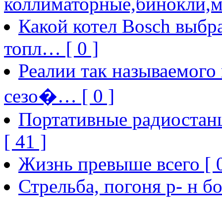
коллиматорные,бинокли,м
Какой котел Bosch выбра
топл… [ 0 ]
Реалии так называемого
сезо�… [ 0 ]
Портативные радиостанц
[ 41 ]
Жизнь превыше всего [ 0
Стрельба, погоня р- н бо