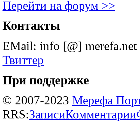
Перейти на форум >>
Контакты
EMail: info [@] merefa.net
Твиттер
При поддержке
© 2007-2023
Мерефа Пор
RRS:
Записи
Комментарии