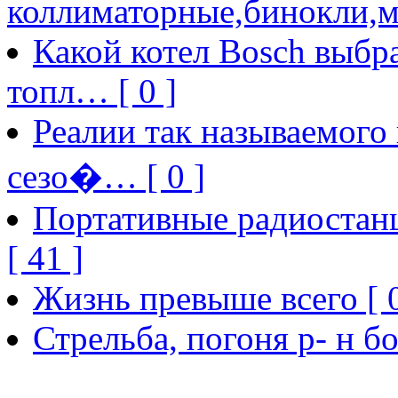
коллиматорные,бинокли,м
Какой котел Bosch выбра
топл… [ 0 ]
Реалии так называемого
сезо�… [ 0 ]
Портативные радиостанц
[ 41 ]
Жизнь превыше всего [ 0
Стрельба, погоня р- н бо