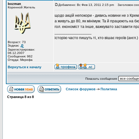
bozman
Добавлено: Вс Фев 13, 2011 2:15 pm
Заголовок соо
Коренной Житель
щодо акцій непокори - дивись новини не з Кремл
а живуть до 80, як мінімум. Та й працюють на бю
гол. економіст та інше, важкувато заставити пр
_________________
історію часто пишуть ті, хто вішає героїв (англ.)
Возраст: 73
Зодиак:
Зарегистрирован:
06.12.2007
Сообщения: 962
Откуда: Мерефа
Вернуться к началу
Показать сообщения:
Список форумов
->
Политика
Страница
8
из
8