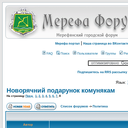
|
Мерефа портал
Наша страница во ВКонтакт
FAQ
Поиск
Пользователи
Группы
Ре
Подпишитесь на RRS рассылку 
Язык:
Новорячний подарунок комунякам
На страницу
Пред.
1
,
2
,
3
,
4
,
5
,
6
,
7
,
8
Список форумов
->
Политика
Автор