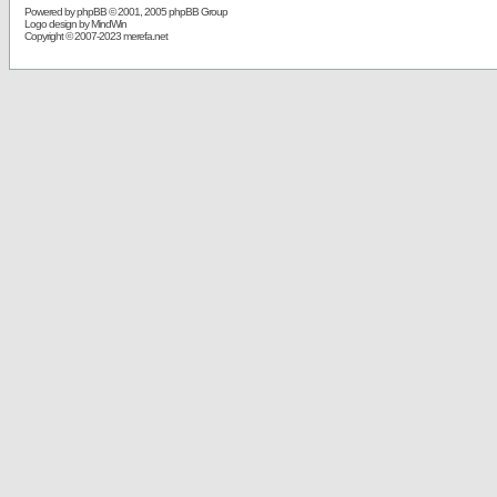
Powered by
phpBB
© 2001, 2005 phpBB Group
Logo design by MindWin
Copyright © 2007-2023 merefa.net