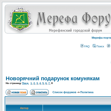
Мерефа порт
FAQ
Поиск
Новорячний подарунок комунякам
На страницу
Пред.
1
,
2
,
3
,
4
,
5
,
6
,
7
,
8
Список форумов
->
Политика
Автор