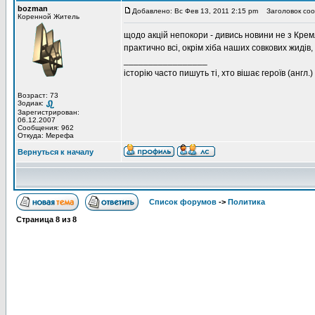
bozman
Добавлено: Вс Фев 13, 2011 2:15 pm
Заголовок соо
Коренной Житель
щодо акцій непокори - дивись новини не з Кремл
практично всі, окрім хіба наших совкових жидів,
_________________
історію часто пишуть ті, хто вішає героїв (англ.)
Возраст: 73
Зодиак:
Зарегистрирован:
06.12.2007
Сообщения: 962
Откуда: Мерефа
Вернуться к началу
Список форумов
->
Политика
Страница
8
из
8