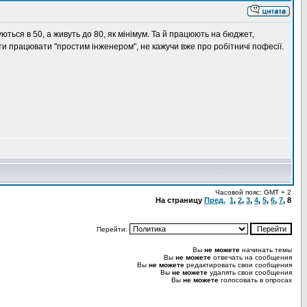
ються в 50, а живуть до 80, як мінімум. Та й працюють на бюджет,
вити працювати "простим інженером", не кажучи вже про робітничі пофесії.
Часовой пояс: GMT + 2
На страницу
Пред.
1
,
2
,
3
,
4
,
5
,
6
,
7
,
8
Перейти:
Вы
не можете
начинать темы
Вы
не можете
отвечать на сообщения
Вы
не можете
редактировать свои сообщения
Вы
не можете
удалять свои сообщения
Вы
не можете
голосовать в опросах