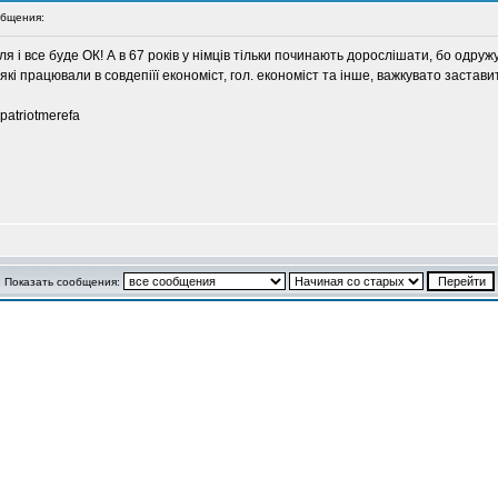
бщения:
я і все буде ОК! А в 67 років у німців тільки починають дорослішати, бо одружу
 які працювали в совдепіїї економіст, гол. економіст та інше, важкувато заста
 patriotmerefa
Показать сообщения: