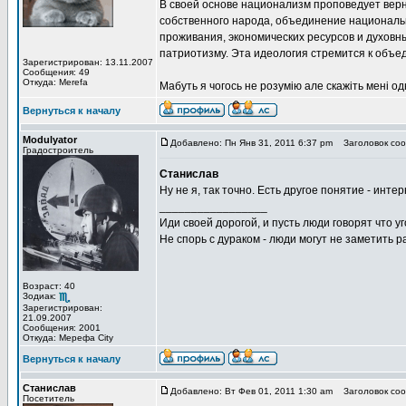
В своей основе национализм проповедует верн
собственного народа, объединение националь
проживания, экономических ресурсов и духовны
патриотизму. Эта идеология стремится к объ
Зарегистрирован: 13.11.2007
Сообщения: 49
Откуда: Merefa
Мабуть я чогось не розумію але скажіть мені одн
Вернуться к началу
Modulyator
Добавлено: Пн Янв 31, 2011 6:37 pm
Заголовок соо
Градостроитель
Станислав
Ну не я, так точно. Есть другое понятие - инте
_________________
Иди своей дорогой, и пусть люди говорят что уг
Не спорь с дураком - люди могут не заметить
Возраст: 40
Зодиак:
Зарегистрирован:
21.09.2007
Сообщения: 2001
Откуда: Мерефа City
Вернуться к началу
Станислав
Добавлено: Вт Фев 01, 2011 1:30 am
Заголовок соо
Посетитель