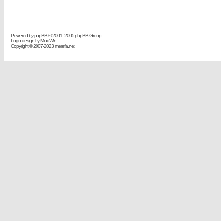
Powered by
phpBB
© 2001, 2005 phpBB Group
Logo design by MindWin
Copyright © 2007-2023 merefa.net