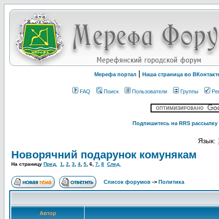
|
Мерефа портал
Наша страница во ВКонтакт
FAQ
Поиск
Пользователи
Группы
Ре
Подпишитесь на RRS рассылку 
Язык:
Новорячний подарунок комунякам
На страницу
Пред.
1
,
2
,
3
,
4
,
5
,
6
,
7
,
8
След.
Список форумов
->
Политика
Автор