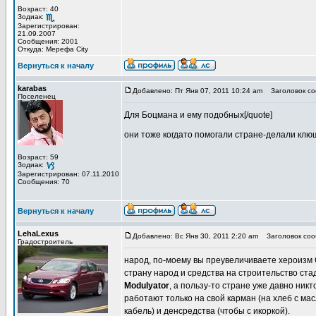
Возраст: 40
Зодиак:
Зарегистрирован:
21.09.2007
Сообщения: 2001
Откуда: Мерефа City
Вернуться к началу
karabas
Добавлено: Пт Янв 07, 2011 10:24 am
Заголовок со
Поселенец
Для Боцмана и ему подобных[/quote]
они тоже когдато помогали стране-делали клю
Возраст: 59
Зодиак:
Зарегистрирован: 07.11.2010
Сообщения: 70
Вернуться к началу
LehaLexus
Добавлено: Вс Янв 30, 2011 2:20 am
Заголовок соо
Градостроитель
народ, по-моему вы преувеличиваете хероизм 
страну народ и средства на строительство ст
Modulyator
, а пользу-то стране уже давно никт
работают только на свой карман (на хлеб с мас
кабель) и денсредства (чтобы с икоркой).