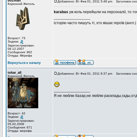
bozman
Добавлено: Вт Фев 01, 2011 5:48 pm
Заголовок соо
Коренной Житель
karabas
уж коль перейшли на персоналії, то тоб
_________________
історію часто пишуть ті, хто вішає героїв (англ.)
Возраст: 73
Зодиак:
Зарегистрирован:
06.12.2007
Сообщения: 962
Откуда: Мерефа
Вернуться к началу
tokar_all
Добавлено: Вт Фев 01, 2011 8:37 pm
Заголовок соо
Коренной Житель
_________________
Я не люблю базар,не люблю расклады,гады,отде
Возраст: 42
Зодиак:
Зарегистрирован:
05.02.2008
Сообщения: 671
Откуда: мерефа