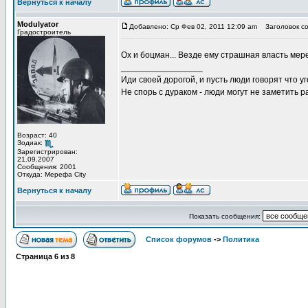
Вернуться к началу
Modulyator
Добавлено: Ср Фев 02, 2011 12:09 am
Заголовок со
Градостроитель
Ох и боцман... Везде ему страшная власть мер
_________________
Иди своей дорогой, и пусть люди говорят что уг
Не спорь с дураком - люди могут не заметить
Возраст: 40
Зодиак:
Зарегистрирован:
21.09.2007
Сообщения: 2001
Откуда: Мерефа City
Вернуться к началу
Показать сообщения:
Список форумов
->
Политика
Страница
6
из
8