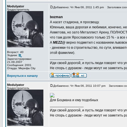
Modulyator
Добавлено: Чт Янв 06, 2011 1:45 pm
Заголовок соо
Градостроитель
bozman
А насет стадиона, я просвещу.
Юленька, ваша дорогая и любимая, конечно, не
Ахметова, но зато Металлист Арену, ПОЛНОСТ
что там доля Ярославского только 15 % - а в
А
MEZZ@
верно подметил с названием львовск
- денежки-то в строительство, по сути, влива
Возраст: 40
этой фамилии).
Зодиак:
_________________
Зарегистрирован:
21.09.2007
Иди своей дорогой, и пусть люди говорят что уг
Сообщения: 2001
Не спорь с дураком - люди могут не заметить
Откуда: Мерефа City
Вернуться к началу
Modulyator
Добавлено: Чт Янв 06, 2011 10:07 pm
Заголовок со
Градостроитель
Для Боцмана и ему подобных
_________________
Иди своей дорогой, и пусть люди говорят что уг
Не спорь с дураком - люди могут не заметить