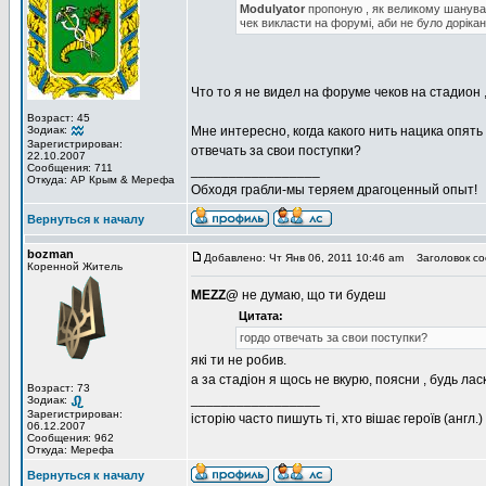
Modulyator
пропоную , як великому шануваль
чек викласти на форумі, аби не було дорікань
Что то я не видел на форуме чеков на стадион ,
Возраст: 45
Зодиак:
Мне интересно, когда какого нить нацика опять
Зарегистрирован:
отвечать за свои поступки?
22.10.2007
Сообщения: 711
_________________
Откуда: АР Крым & Мерефа
Обходя грабли-мы теряем драгоценный опыт!
Вернуться к началу
bozman
Добавлено: Чт Янв 06, 2011 10:46 am
Заголовок со
Коренной Житель
MEZZ@
не думаю, що ти будеш
Цитата:
гордо отвечать за свои поступки?
які ти не робив.
а за стадіон я щось не вкурю, поясни , будь лас
Возраст: 73
_________________
Зодиак:
Зарегистрирован:
історію часто пишуть ті, хто вішає героїв (англ.)
06.12.2007
Сообщения: 962
Откуда: Мерефа
Вернуться к началу