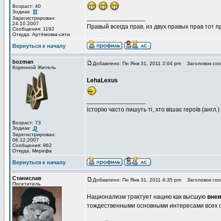
Возраст: 40
Зодиак:
_________________
Зарегистрирован:
24.10.2007
Правый всегда прав, из двух правых прав тот 
Сообщения: 1192
Откуда: Артёмовка-сити
Вернуться к началу
bozman
Добавлено: Пн Янв 31, 2011 2:04 pm
Заголовок соо
Коренной Житель
LehaLexus
_________________
історію часто пишуть ті, хто вішає героїв (англ.)
Возраст: 73
Зодиак:
Зарегистрирован:
06.12.2007
Сообщения: 962
Откуда: Мерефа
Вернуться к началу
Станислав
Добавлено: Пн Янв 31, 2011 4:35 pm
Заголовок соо
Посетитель
Национализм трактует нацию как высшую
вне
тождественными основными интересами всех 