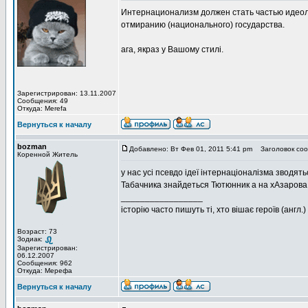
Интернационализм должен стать частью идеоло
отмиранию (национального) государства.
ага, якраз у Вашому стилі.
Зарегистрирован: 13.11.2007
Сообщения: 49
Откуда: Merefa
Вернуться к началу
bozman
Добавлено: Вт Фев 01, 2011 5:41 pm
Заголовок соо
Коренной Житель
у нас усі псевдо ідеї інтернаціоналізма зводять
Табачника знайдеться Тютюнник а на хАзарова
_________________
історію часто пишуть ті, хто вішає героїв (англ.)
Возраст: 73
Зодиак:
Зарегистрирован:
06.12.2007
Сообщения: 962
Откуда: Мерефа
Вернуться к началу