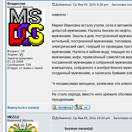
Владислав
Добавлено: Ср Янв 05, 2011 9:26 pm
Заголовок соо
Коренной Житель
навеяло -
Мария Ивановна встала утром, села в автомоб
добытой мужчинами. Налила бензин из нефти,
мужчинами. Зашла в дом, построенный мужчина
котельной, построенной мужчинами, топливом
электрический свет, текущий по проводам, пр
Возраст: 18
мужчинами. Налила в чайник воду, текущую по
Зодиак:
мужчинами, кофе, привезённый самолётом муж
Зарегистрирован:
01.10.2008
посаженной мужчинами и собранной мужчинами
Сообщения: 728
компьютера, собранного и изобретённого муж
Откуда: от мамы с папой
созданный мужчинами, и написала буквами алф
“я независимая женщина, зачем мне эти алкого
_________________
Не стало народа, вместо него хрюкало оболв
праздниками.
Вернуться к началу
MEZZ@
Добавлено: Ср Янв 05, 2011 10:20 pm
Заголовок со
Коренной Житель
bozman писал(а):